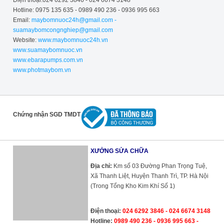
Điện thoại:024 6292 3846 - 024 6674 3148
Hotline: 0975 135 635 - 0989 490 236 - 0936 995 663
Email:
maybomnuoc24h@gmail.com -
suamaybomcongnghiep@gmail.com
Website:
www.maybomnuoc24h.vn
www.suamaybomnuoc.vn
www.ebarapumps.com.vn
www.photmaybom.vn
Chứng nhận SGD TMDT
XƯỞNG SỬA CHỮA
Địa chỉ:
Km số 03 Đường Phan Trọng Tuệ,
Xã Thanh Liệt, Huyện Thanh Trì, TP. Hà Nội
(Trong Tổng Kho Kim Khí Số 1)
Điện thoại:
024 6292 3846 - 024 6674 3148
Hotline:
0989 490 236 - 0936 995 663 -