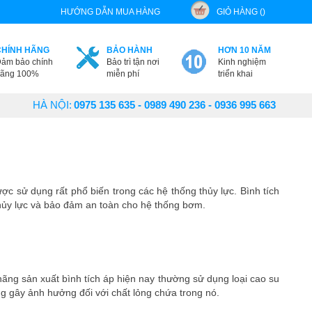
HƯỚNG DẪN MUA HÀNG
GIỎ HÀNG ()
CHÍNH HÃNG
BẢO HÀNH
HƠN 10 NĂM
ảm bảo chính
Bảo trì tận nơi
Kinh nghiệm
ãng 100%
miễn phí
triển khai
HÀ NỘI:
0975 135 635 - 0989 490 236 - 0936 995 663
được sử dụng rất phổ biến trong các hệ thống thủy lực. Bình tích
thủy lực và bảo đảm an toàn cho hệ thống bơm.
hãng sản xuất bình tích áp hiện nay thường sử dụng loại cao su
g gây ảnh hưởng đối với chất lỏng chứa trong nó.