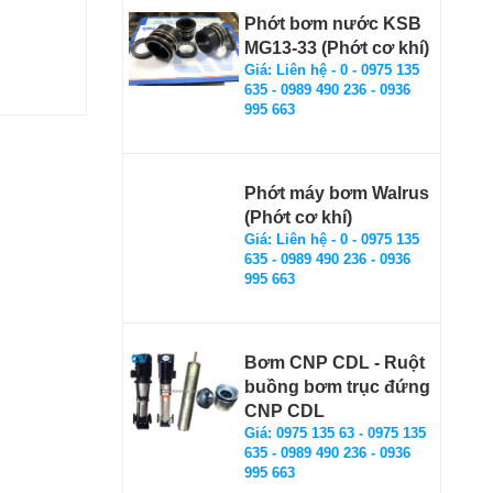
135 635 -
Phớt bơm nước KSB
 995 663
MG13-33 (Phớt cơ khí)
alia
Giá: Liên hệ - 0 - 0975 135
635 - 0989 490 236 - 0936
995 663
Phớt máy bơm Walrus
(Phớt cơ khí)
Giá: Liên hệ - 0 - 0975 135
635 - 0989 490 236 - 0936
995 663
Bơm CNP CDL - Ruột
buồng bơm trục đứng
CNP CDL
Giá: 0975 135 63 - 0975 135
635 - 0989 490 236 - 0936
995 663