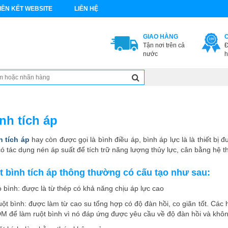
IÊN KẾT WEBSITE
LIÊN HỆ
GIAO HÀNG
Tận nơi trên cả
Đ
nước
h
nh tích áp
h tích áp
hay còn được gọi là bình điều áp, bình áp lực là là thiết bị 
có tác dụng nén áp suất để tích trữ năng lượng thủy lực, cân bằng hệ 
t bình tích áp thông thường có cấu tạo như sau:
 bình: được là từ thép có khả năng chịu áp lực cao
ột bình: được làm từ cao su tổng hợp có độ đàn hồi, co giãn tốt. Các 
M để làm ruột bình vì nó đáp ứng được yêu cầu về độ đàn hồi và khôn