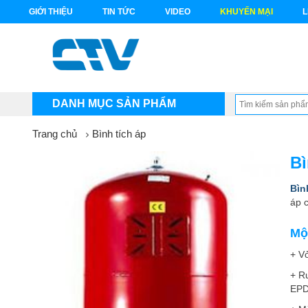
GIỚI THIỆU
TIN TỨC
VIDEO
KHUYẾN MẠI
L
DANH MỤC SẢN PHẨM
Trang chủ
Bình tích áp
Bì
Bìn
áp 
Mộ
+ Vỏ
+ Ru
EPD