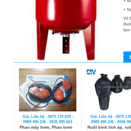
+ M
+ N
Vỏ 
đườ
làm 
Giá: Liên hệ - 0975 135 635 -
Giá: Liên hệ - 0975 135
0989 490 236 - 0936 995 663
0989 490 236 - 0936 99
Phao máy bơm, Phao bơm
Ruột bình tích áp, ru