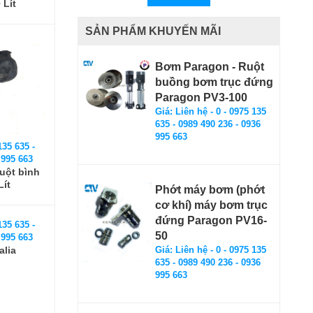
 Lít
SẢN PHẨM KHUYẾN MÃI
Bơm Paragon - Ruột
buồng bơm trục đứng
Paragon PV3-100
Giá: Liên hệ - 0 - 0975 135
635 - 0989 490 236 - 0936
995 663
135 635 -
 995 663
ruột bình
Lít
Phớt máy bơm (phớt
cơ khí) máy bơm trục
đứng Paragon PV16-
50
Giá: Liên hệ - 0 - 0975 135
635 - 0989 490 236 - 0936
995 663