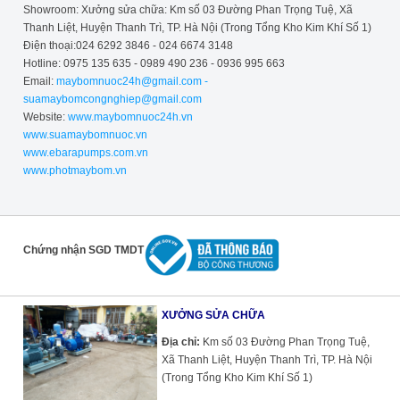
Showroom: Xưởng sửa chữa: Km số 03 Đường Phan Trọng Tuệ, Xã
Thanh Liệt, Huyện Thanh Trì, TP. Hà Nội (Trong Tổng Kho Kim Khí Số 1)
Điện thoại:024 6292 3846 - 024 6674 3148
Hotline: 0975 135 635 - 0989 490 236 - 0936 995 663
Email:
maybomnuoc24h@gmail.com -
suamaybomcongnghiep@gmail.com
Website:
www.maybomnuoc24h.vn
www.suamaybomnuoc.vn
www.ebarapumps.com.vn
www.photmaybom.vn
Chứng nhận SGD TMDT
XƯỞNG SỬA CHỮA
Địa chỉ:
Km số 03 Đường Phan Trọng Tuệ,
Xã Thanh Liệt, Huyện Thanh Trì, TP. Hà Nội
(Trong Tổng Kho Kim Khí Số 1)