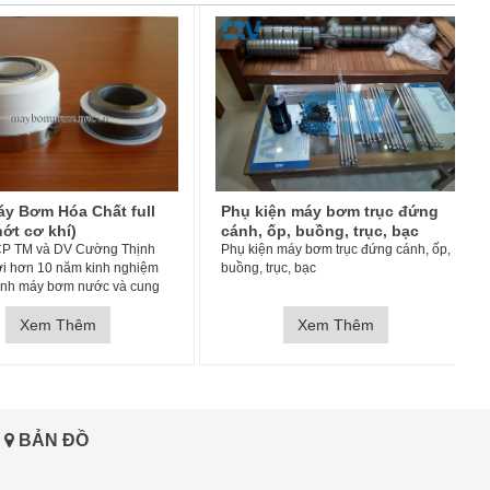
ện máy bơm trục đứng
Máy bơm trục đứng Stac -
p, buồng, trục, bạc
Nhập khẩu nguyên chiếc Italy
 máy bơm trục đứng cánh, ốp,
Công ty CP TM & DV Cường Thịnh
ục, bạc
Vương chuyên cung cấp và phân phối
máy bơm nước nhập khẩu chính hãng
hiệu STAC – ITALY. Máy bơm Stac Italy
Xem Thêm
mới 100% nhập khẩu nguyên đai
Xem Thêm
nguyên kiện giấy tờ CO, CQ đầy đủ
hợp lệ và bảo hành 12 t
BẢN ĐỒ