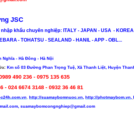
ơng JSC
nhập khẩu chuyên nghiệp: ITALY - JAPAN - USA - KOREA.
EBARA - TOHATSU - SEALAND - HANIL - APP - OBL...
 Nghĩa - Hà Đông - Hà Nội
ữa:
Km số 03 Đường Phan Trọng Tuệ, Xã Thanh Liệt, Huyện Thanh 
 0989 490 236 - 0975 135 635
46
- 024 6674 3148 - 0932 36 46 81
c24h.com.vn
,
http://suamaybomnuoc.vn
,
http://photmaybom.vn
,
ail.com, suamaybomcongnghiep@gmail.com