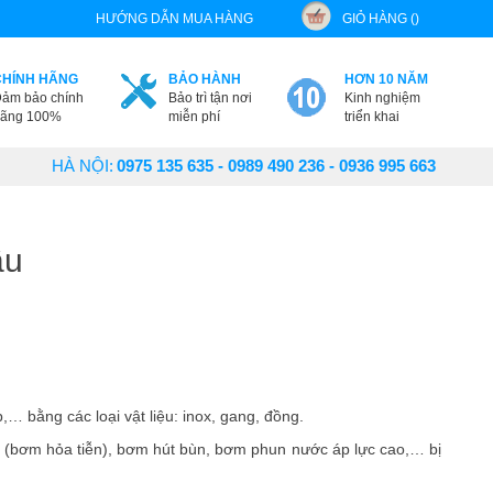
HƯỚNG DẪN MUA HÀNG
GIỎ HÀNG ()
CHÍNH HÃNG
BẢO HÀNH
HƠN 10 NĂM
ảm bảo chính
Bảo trì tận nơi
Kinh nghiệm
ãng 100%
miễn phí
triển khai
HÀ NỘI:
0975 135 635 - 0989 490 236 - 0936 995 663
ầu
 bằng các loại vật liệu: inox, gang, đồng.
 (bơm hỏa tiễn), bơm hút bùn, bơm phun nước áp lực cao,… bị