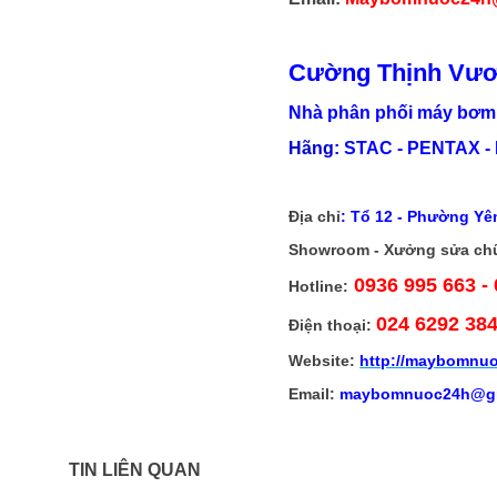
Cường Thịnh Vư
Nhà phân phối máy bơm 
Hãng:
STAC - PENTAX - 
Địa chỉ
:
Tổ 12 - Phường Yên
Showroom - Xưởng sửa ch
0936 995 663 -
Hotline:
024 6292 38
Điện thoại:
Website:
http://
maybomnuo
Email:
maybomnuoc24h@gm
TIN LIÊN QUAN