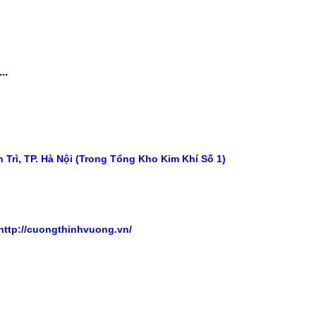
..
Trì, TP. Hà Nội (Trong Tổng Kho Kim Khí Số 1)
http://cuongthinhvuong.vn/