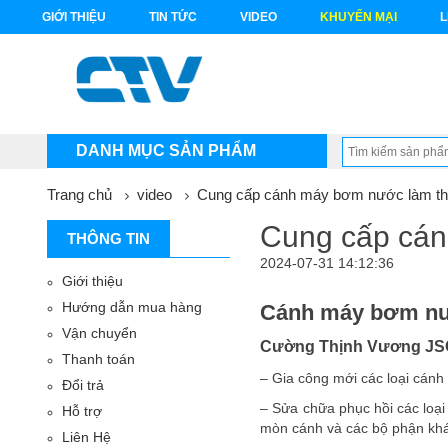
GIỚI THIỆU
TIN TỨC
VIDEO
KHUYẾN MẠI
L
DANH MỤC SẢN PHẨM
Trang chủ
video
Cung cấp cánh máy bơm nước làm th
Cung cấp cán
THÔNG TIN
2024-07-31 14:12:36
Giới thiệu
Hướng dẫn mua hàng
Cánh máy bơm nư
Vận chuyển
Cường Thịnh Vương JS
Thanh toán
– Gia công mới các loại cánh
Đổi trả
– Sửa chữa phục hồi các loạ
Hỗ trợ
mòn cánh và các bộ phận khá
Liên Hệ