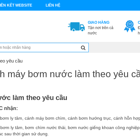
IÊN KẾT WEBSITE
LIÊN HỆ
GIAO HÀNG
Tận nơi trên cả
Đ
nước
h
eo yêu cầu
h máy bơm nước làm theo yêu c
ớc làm theo yêu cầu
C nhận:
 bơm ly tâm, cánh máy bơm chìm, cánh bơm hướng trục, cánh hỗn hợp,…
i bơm ly tâm, bơm chìm nước thải, bơm nước giếng khoan công nghiệp
c sau thời gian sử dụng.