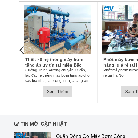
bơm
Phớt máy bơm nước chính
Sửa chữa, bảo
ắc
hãng, giá rẻ tại Hà Nội
tohatsu nhanh 
 vấn,
Phớt máy bơm nước chính hãng, giá
nghiệp
Sửa chữa, bảo dưỡn
 áp cho
rẻ tại Hà Nội
v20,v30,v46,V50,v5
c dự án
vị
 mà
Xem Thêm
Xem 
TIN MỚI CẬP NHẬT
Quấn Động Cơ Máy Bơm Công