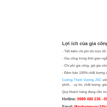
Lợi ích của gia c
- Tiết kiệm chi phí tới mức tố
- Gia công trong thời gian n
- Chi phí gia công, giá gia c
- Đảm bảo 100% chất lượng v
Cường Thịnh Vương JSC
với
phớt,... uy tín, chất lượng, gi
Quý khách hàng đang cần mua 
Hotline:
0989 490 236 - 0
Email:
Maybomnuoc24h