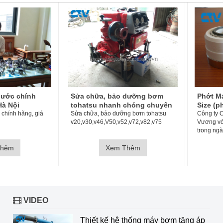
 dưỡng bơm
Phớt Máy Bơm Hóa Chất full
Phụ ki
chóng chuyên
Size (phớt cơ khí)
cánh, ố
g bơm tohatsu
Công ty CP TM và DV Cường Thịnh
Phụ kiện
2,v72,v82,v75
Vương với hơn 10 năm kinh nghiệm
buồng, tr
trong ngành máy bơm nước và cung
cấp phụ tùng máy bơm, chúng tôi
Thêm
cung cấp các loại phớt máy bơm chính
Xem Thêm
hãng: Phớt bơm công nghiệp, phớt cơ
khí, phớt chịu dầu, ph
VIDEO
Thiết kế hệ thống máy bơm tăng áp