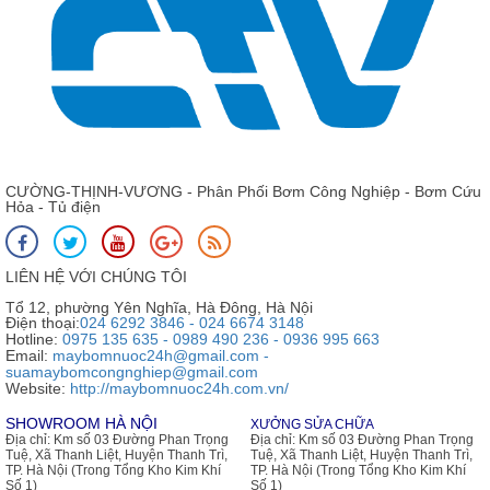
CƯỜNG-THỊNH-VƯƠNG - Phân Phối Bơm Công Nghiệp - Bơm Cứu
Hỏa - Tủ điện
LIÊN HỆ VỚI CHÚNG TÔI
Tổ 12, phường Yên Nghĩa, Hà Đông, Hà Nội
Điện thoại:
024 6292 3846 - 024 6674 3148
Hotline:
0975 135 635 - 0989 490 236 - 0936 995 663
Email:
maybomnuoc24h@gmail.com -
suamaybomcongnghiep@gmail.com
Website:
http://maybomnuoc24h.com.vn/
SHOWROOM HÀ NỘI
XƯỞNG SỬA CHỮA
Địa chỉ:
Km số 03 Đường Phan Trọng
Địa chỉ:
Km số 03 Đường Phan Trọng
Tuệ, Xã Thanh Liệt, Huyện Thanh Trì,
Tuệ, Xã Thanh Liệt, Huyện Thanh Trì,
TP. Hà Nội (Trong Tổng Kho Kim Khí
TP. Hà Nội (Trong Tổng Kho Kim Khí
Số 1)
Số 1)