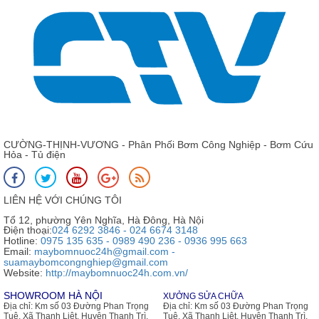
CƯỜNG-THỊNH-VƯƠNG - Phân Phối Bơm Công Nghiệp - Bơm Cứu
Hỏa - Tủ điện
LIÊN HỆ VỚI CHÚNG TÔI
Tổ 12, phường Yên Nghĩa, Hà Đông, Hà Nội
Điện thoại:
024 6292 3846 - 024 6674 3148
Hotline:
0975 135 635 - 0989 490 236 - 0936 995 663
Email:
maybomnuoc24h@gmail.com -
suamaybomcongnghiep@gmail.com
Website:
http://maybomnuoc24h.com.vn/
SHOWROOM HÀ NỘI
XƯỞNG SỬA CHỮA
Địa chỉ:
Km số 03 Đường Phan Trọng
Địa chỉ:
Km số 03 Đường Phan Trọng
Tuệ, Xã Thanh Liệt, Huyện Thanh Trì,
Tuệ, Xã Thanh Liệt, Huyện Thanh Trì,