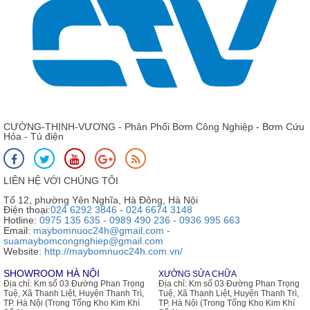
CƯỜNG-THỊNH-VƯƠNG - Phân Phối Bơm Công Nghiệp - Bơm Cứu
Hỏa - Tủ điện
LIÊN HỆ VỚI CHÚNG TÔI
Tổ 12, phường Yên Nghĩa, Hà Đông, Hà Nội
Điện thoại:
024 6292 3846 - 024 6674 3148
Hotline:
0975 135 635 - 0989 490 236 - 0936 995 663
Email:
maybomnuoc24h@gmail.com -
suamaybomcongnghiep@gmail.com
Website:
http://maybomnuoc24h.com.vn/
SHOWROOM HÀ NỘI
XƯỞNG SỬA CHỮA
Địa chỉ:
Km số 03 Đường Phan Trọng
Địa chỉ:
Km số 03 Đường Phan Trọng
Tuệ, Xã Thanh Liệt, Huyện Thanh Trì,
Tuệ, Xã Thanh Liệt, Huyện Thanh Trì,
TP. Hà Nội (Trong Tổng Kho Kim Khí
TP. Hà Nội (Trong Tổng Kho Kim Khí