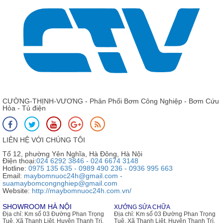
CƯỜNG-THỊNH-VƯƠNG - Phân Phối Bơm Công Nghiệp - Bơm Cứu
Hỏa - Tủ điện
LIÊN HỆ VỚI CHÚNG TÔI
Tổ 12, phường Yên Nghĩa, Hà Đông, Hà Nội
Điện thoại:
024 6292 3846 - 024 6674 3148
Hotline:
0975 135 635 - 0989 490 236 - 0936 995 663
Email:
maybomnuoc24h@gmail.com -
suamaybomcongnghiep@gmail.com
Website:
http://maybomnuoc24h.com.vn/
SHOWROOM HÀ NỘI
XƯỞNG SỬA CHỮA
Địa chỉ:
Km số 03 Đường Phan Trọng
Địa chỉ:
Km số 03 Đường Phan Trọng
Tuệ, Xã Thanh Liệt, Huyện Thanh Trì,
Tuệ, Xã Thanh Liệt, Huyện Thanh Trì,