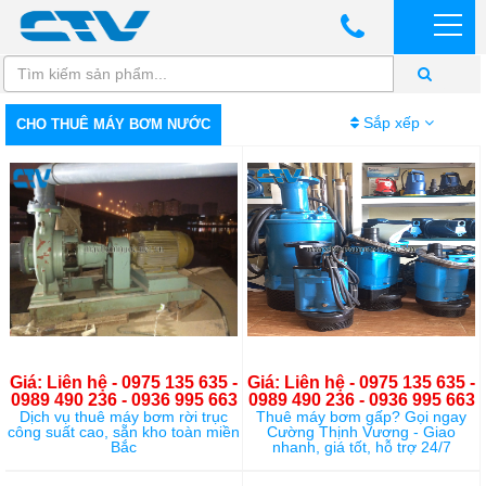
Sắp xếp
CHO THUÊ MÁY BƠM NƯỚC
Giá: Liên hệ - 0975 135 635 -
Giá: Liên hệ - 0975 135 635 -
0989 490 236 - 0936 995 663
0989 490 236 - 0936 995 663
Dịch vụ thuê máy bơm rời trục
Thuê máy bơm gấp? Gọi ngay
công suất cao, sẵn kho toàn miền
Cường Thịnh Vương - Giao
Bắc
nhanh, giá tốt, hỗ trợ 24/7