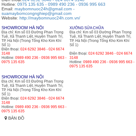
Hotline:
0975 135 635 - 0989 490 236 - 0936 995 663
Email:
maybomnuoc24h@gmail.com -
suamaybomcongnghiep@gmail.com
Website:
http://maybomnuoc24h.com.vn/
SHOWROOM HÀ NỘI
XƯỞNG SỬA CHỮA
Địa chỉ:
Km số 03 Đường Phan Trọng
Địa chỉ:
Km số 03 Đường Phan Trọng
Tuệ, Xã Thanh Liệt, Huyện Thanh Trì,
Tuệ, Xã Thanh Liệt, Huyện Thanh Trì,
TP. Hà Nội (Trong Tổng Kho Kim Khí
TP. Hà Nội (Trong Tổng Kho Kim Khí
Số 1)
Số 1)
Điện thoại:
024 6292 3846 - 024 6674
3148
Điện thoại:
024 6292 3846 - 024 6674
Hotline:
0989 490 236 - 0936 995 663 -
3148
0975 135 635
Hotline:
0989 490 236 - 0936 995 663 -
0975 135 635
SHOWROOM HÀ NỘI
Địa chỉ:
Km số 03 Đường Phan Trọng
Tuệ, Xã Thanh Liệt, Huyện Thanh Trì,
TP. Hà Nội (Trong Tổng Kho Kim Khí
Số 1)
Điện thoại:
024 6292 3846 - 024 6674
3148
Hotline:
0989 490 236 - 0936 995 663 -
0975 135 635
BẢN ĐỒ